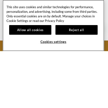
This site uses cookies and similar technologies for performance,
personalization, and advertising, including some from third parties.
Only essential cookies are on by default. Manage your choices in
Cookie Settings or read our
Privacy Policy
Allow all cookies
Reject all
RESERVASI
Untuk kenyamanan dan fleksibilitas maksimal, kami
Cookies settings
sarankan Anda menjadwalkan sesi spa Anda terlebih
BOOK NOW
dahulu. Semua janji temu harus dijamin dengan kartu
kredit. Anak-anak di bawah usia 16 tahun harus
menjadwalkan janji Spa dengan orang tua atau wali
mereka yang hadir selama perawatan.
BIAYA & GRATIFIKASI
Semua perawatan spa mencakup penggunaan
fasilitas, jubah mandi, sandal, dan loker. Demi
kenyamanan Anda, pajak pemerintah dan biaya
layanan akan ditambahkan ke biaya perawatan Anda.
Layanan mungkin dibebankan ke kamar Anda. Kami