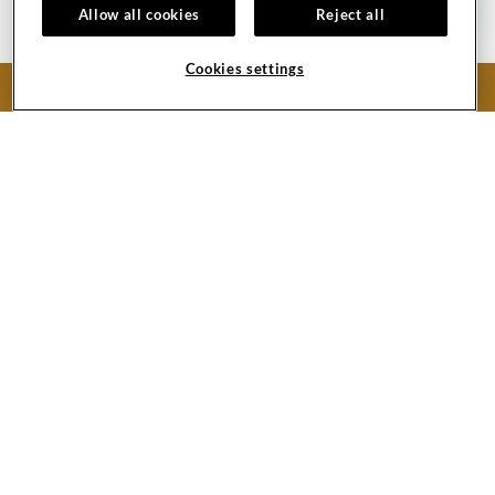
Allow all cookies
Reject all
Cookies settings
BOOK NOW
JAM BEROPERASI
Buka setiap hari: 09.00 – 18.00
Persyaratan Usia: 4 –
12 tahun
Harap diperhatikan bahwa Roxity Kids Club™ adalah
fasilitas khusus penitipan anak (
drop-off only
). Orang
dewasa tidak diperkenankan masuk ke dalam area.