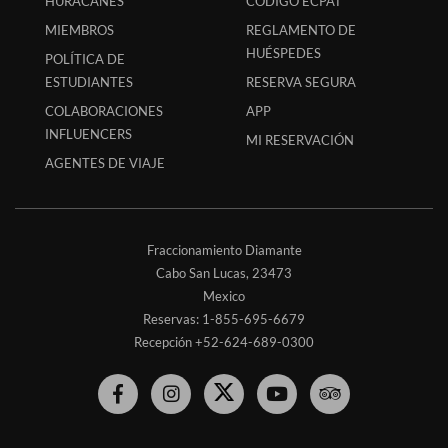
HURACANES
CÓDIGO ECPAT
MIEMBROS
REGLAMENTO DE
HUÉSPEDES
POLÍTICA DE
ESTUDIANTES
RESERVA SEGURA
COLABORACIONES
APP
INFLUENCERS
MI RESERVACIÓN
AGENTES DE VIAJE
Fraccionamiento Diamante
Cabo San Lucas,
23473
Mexico
Reservas:
1-855-695-6679
Recepción
+52-624-689-0300
Hard
Hard
Hard
Youtube
Hard
Rock
Rock
Rock
Link
Rock