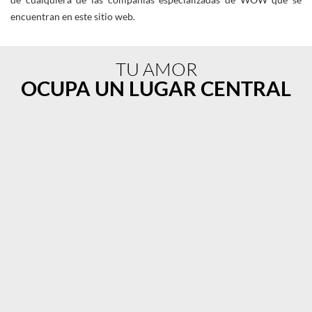
de cualquiera de las compañías especializadas de WOW que se
encuentran en este sitio web.
TU AMOR
OCUPA UN LUGAR CENTRAL
Image
Slide1
Link
to
Larger
Image
Recepción
Tropical
Paradise