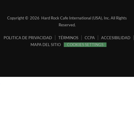
Hotel
Hotel
Hotel
Hotel
Facebook
Instagram
Twitter
Tripadvisor
Copyright ©
2026 Hard Rock Cafe International (USA), Inc. All Rights
Link
Link
Link
Link
Reserved.
POLITICA DE PRIVACIDAD
TÉRMINOS
CCPA
ACCESIBILIDAD
MAPA DEL SITIO
COOKIES SETTINGS