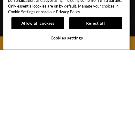
personalization, and advertising, including some from third parties.
Only essential cookies are on by default. Manage your choices in
MARBELLA
Cookie Settings or read our
Privacy Policy
Allow all cookies
Reject all
INFORMATIONSBLATT
KARRIERE
Cookies settings
JETZT BUCHEN
VERANSTALTUNGSKALENDER
FOTOGALERIE
KONTAKT
SAVE THE PLANET
Urb. Nueva Andalucía, s/n
29660 Marbella, Málaga,
Reservierungen:
0034 951 55 20 50
Hotel:
0034 952 81 20 00
Hard
Hard
Hard
Rock
Rock
Rock