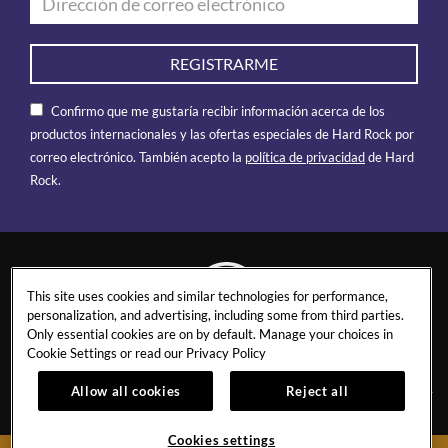
REGISTRARME
Confirmo que me gustaría recibir información acerca de los
productos internacionales y las ofertas especiales de Hard Rock por
correo electrónico. También acepto la
política de privacidad
de Hard
Rock.
This site uses cookies and similar technologies for performance,
personalization, and advertising, including some from third parties.
Only essential cookies are on by default. Manage your choices in
MARBELLA
Cookie Settings or read our
Privacy Policy
Allow all cookies
Reject all
CONTACTO
FICHA TÉCNICA
Cookies settings