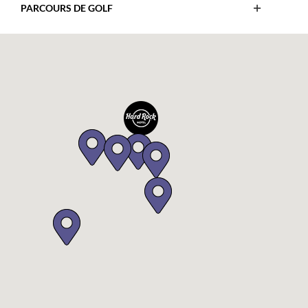
Open
PARCOURS DE GOLF
Map
This
Legend
Map
List
Legend
List