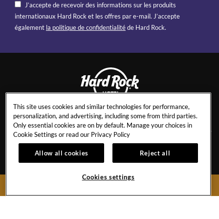
J’accepte de recevoir des informations sur les produits
internationaux Hard Rock et les offres par e-mail. J’accepte
également
la politique de confidentialité
de Hard Rock.
This site uses cookies and similar technologies for performance,
MARBELLA
personalization, and advertising, including some from third parties.
Only essential cookies are on by default. Manage your choices in
Cookie Settings or read our
Privacy Policy
NOUS CONTACTER
FICHE D’INFORMATIONS
Allow all cookies
Reject all
CARRIÈRES
GALERIE
Cookies settings
CALENDRIER DES
SAVE THE PLANET
RESERVE MAINTENANT
ÉVÉNEMENTS