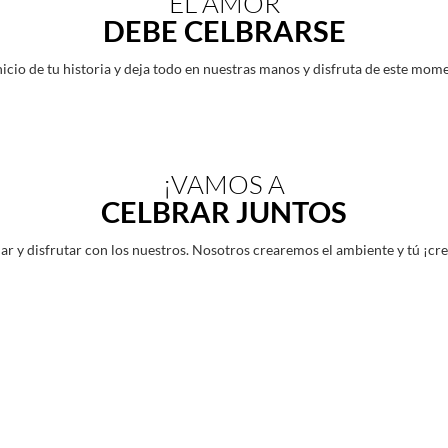
EL AMOR
DEBE CELBRARSE
nicio de tu historia y deja todo en nuestras manos y disfruta de este mom
¡VAMOS A
CELBRAR JUNTOS
jar y disfrutar con los nuestros. Nosotros crearemos el ambiente y tú ¡cr
SIEMPRE HAY
ALGO MÁS
Aumenta el volumen de tu experiencia, con estos servicios adicionales