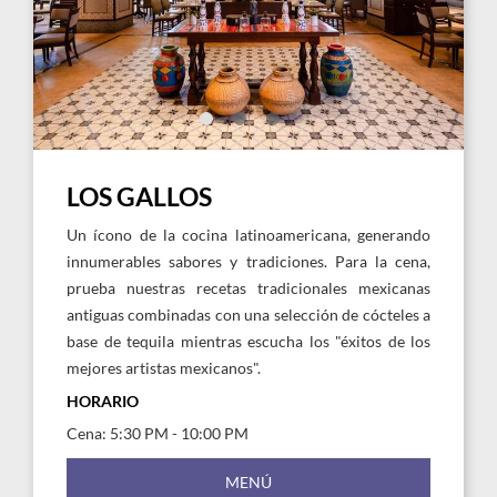
Hard
Har
Rock
Rock
Hotel
Hote
Punta
Punt
Cana
Can
LOS GALLOS
Un ícono de la cocina latinoamericana, generando
innumerables sabores y tradiciones. Para la cena,
prueba nuestras recetas tradicionales mexicanas
antiguas combinadas con una selección de cócteles a
base de tequila mientras escucha los "éxitos de los
mejores artistas mexicanos".
HORARIO
Cena: 5:30 PM - 10:00 PM
MENÚ