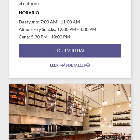
el entorno.
HORARIO
Desayuno: 7:00 AM - 11:00 AM
Almuerzo y Snacks: 12:00 PM - 4:00 PM
Cena: 5:30 PM - 10:00 PM
TOUR VIRTUAL
LEER MÁS DETALLES
EXPAND/COLLAPSE
ICON
Link
Link
to
to
Larger
Larg
Image,
Imag
Bistro
Bist
Med
Med
Restaurante
Rest