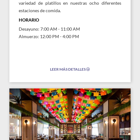
variedad de platillos en nuestras ocho diferentes
estaciones de comida.
HORARIO
Desayuno: 7:00 AM - 11:00 AM
Almuerzo: 12:00 PM - 4:00 PM
LEER MÁS DETALLES
EXPAND/COLLAPSE
ICON
Link
Link
to
to
Larger
Larg
Image,
Imag
Los
Los
Gallos
Gall
Restaurant
Rest