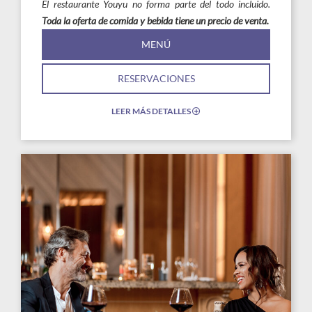
El restaurante Youyu no forma parte del todo incluido.
Toda la oferta de comida y bebida tiene un precio de venta.
MENÚ
RESERVACIONES
LEER MÁS DETALLES
EXPAND/COLLAPSE
ICON
Link
Link
to
to
Larger
Larg
Image,
Imag
un
Mont
hombre
Man
y
una
mujer