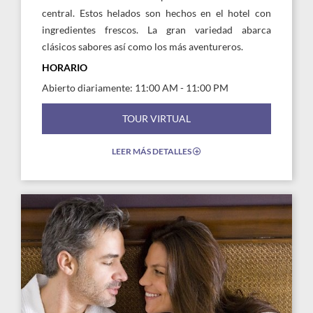
central. Estos helados son hechos en el hotel con
ingredientes frescos. La gran variedad abarca
clásicos sabores así como los más aventureros.
HORARIO
Abierto diariamente: 11:00 AM - 11:00 PM
TOUR VIRTUAL
LEER MÁS DETALLES
EXPAND/COLLAPSE
ICON
Link
to
Larger
Image,
In
Room
Dining