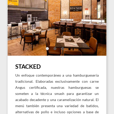
Image,
Imag
Stacked
Rest
Restautant
de
Hard
hamb
Rock
Stac
Hotel
Har
Punta
Rock
Cana
Hote
Punt
Can
STACKED
Un enfoque contemporáneo a una hamburguesería
tradicional. Elaboradas exclusivamente con carne
Angus certificada, nuestras hamburguesas se
someten a la técnica smash para garantizar un
acabado decadente y una caramelización natural. El
menú también presenta una variedad de batidos,
alternativas de pollo e incluso opciones a base de