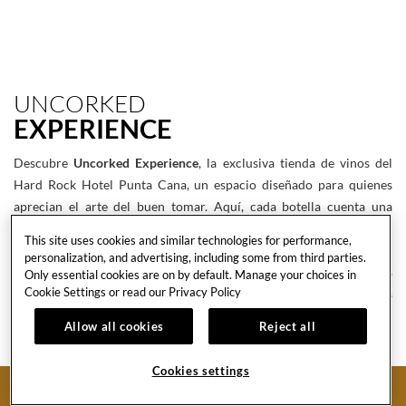
UNCORKED
EXPERIENCE
Descubre
Uncorked Experience
, la exclusiva tienda de vinos del
Hard Rock Hotel Punta Cana, un espacio diseñado para quienes
aprecian el arte del buen tomar. Aquí, cada botella cuenta una
historia y cada sorbo se convierte en parte tuya.
This site uses cookies and similar technologies for performance,
personalization, and advertising, including some from third parties.
Adéntrate y descubre una curada selección de vinos tintos, blancos
Only essential cookies are on by default. Manage your choices in
Cookie Settings or read our
Privacy Policy
y espumosos procedentes de algunos de los viñedos más
reconocidos del mundo.
Allow all cookies
Reject all
VER MENÚ
Cookies settings
RESERVAR AHORA