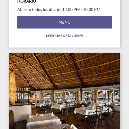
HORARIO
Abierto todos los días de 12:00 PM - 10:00 PM
MENÚ
LEER MÁS DETALLES
EXPAND/COLLAPSE
ICON
Link
Link
to
to
Larger
Larg
Image,
Imag
Ipanema
Ipan