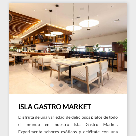
Link
Link
to
to
Larger
Larg
Image,
Imag
Restaurante
Rest
Isla
Isla
Gastro
Gast
Market
Mark
ISLA GASTRO MARKET
Disfruta de una variedad de deliciosos platos de todo
el mundo en nuestro Isla Gastro Market.
Experimenta sabores exóticos y deléitate con una