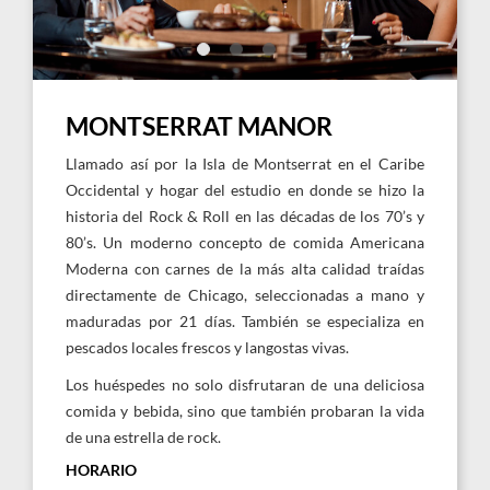
sentados
en
una
mesa
con
MONTSERRAT MANOR
copas
de
Llamado así por la Isla de Montserrat en el Caribe
comida
Occidental y hogar del estudio en donde se hizo la
y
historia del Rock & Roll en las décadas de los 70’s y
vino
80’s. Un moderno concepto de comida Americana
Moderna con carnes de la más alta calidad traídas
directamente de Chicago, seleccionadas a mano y
maduradas por 21 días. También se especializa en
pescados locales frescos y langostas vivas.
Los huéspedes no solo disfrutaran de una deliciosa
comida y bebida, sino que también probaran la vida
de una estrella de rock.
HORARIO