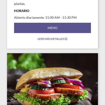
plantas.
HORARIO
Abierto diariamente: 11:00 AM - 11:30 PM
MENÚ
LEER MÁS DETALLES
EXPAND/COLLAPSE
ICON
Link
Link
to
to
Larger
Larg
Image,
Imag
The
The
Split
Split
Sandwiches
Sand