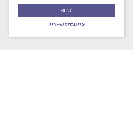
MENÚ
LEER MÁS DETALLES
EXPAND/COLLAPSE
ICON
Link
to
Larger
Item
Photo
ListItemCarouselImage1