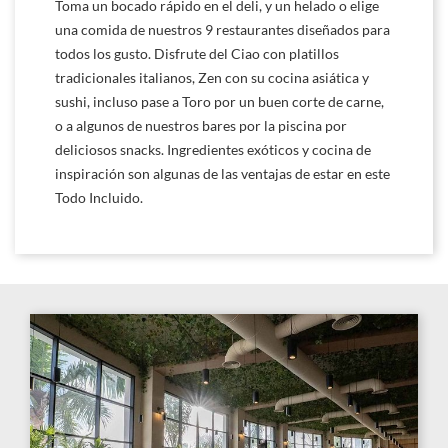
Toma un bocado rápido en el deli, y un helado o elige
una comida de nuestros 9 restaurantes diseñados para
todos los gusto. Disfrute del Ciao con platillos
tradicionales italianos, Zen con su cocina asiática y
sushi, incluso pase a Toro por un buen corte de carne,
o a algunos de nuestros bares por la piscina por
deliciosos snacks. Ingredientes exóticos y cocina de
inspiración son algunas de las ventajas de estar en este
Todo Incluido.
Link
Link
to
to
Larger
Larg
Image,
Imag
Restaurante
Rest
The
The