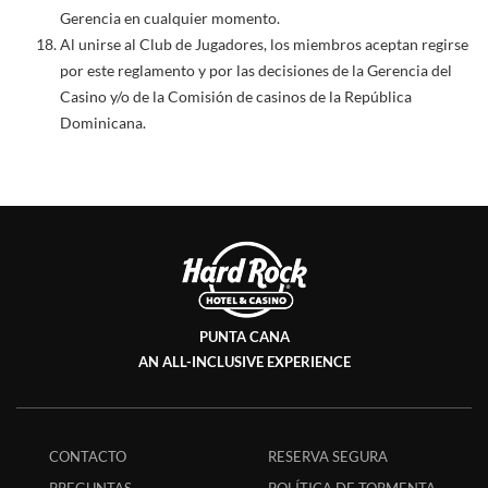
Gerencia en cualquier momento.
Al unirse al Club de Jugadores, los miembros aceptan regirse
por este reglamento y por las decisiones de la Gerencia del
Casino y/o de la Comisión de casinos de la República
Dominicana.
PUNTA CANA
AN ALL-INCLUSIVE EXPERIENCE
CONTACTO
RESERVA SEGURA