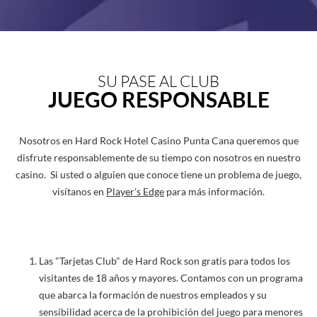
SU PASE AL CLUB
JUEGO RESPONSABLE
Nosotros en Hard Rock Hotel Casino Punta Cana queremos que
disfrute responsablemente de su tiempo con nosotros en nuestro
casino. Si usted o alguien que conoce tiene un problema de juego,
visítanos en
Player's Edge
para más información.
Las "Tarjetas Club" de Hard Rock son gratis para todos los
visitantes de 18 años y mayores. Contamos con un programa
que abarca la formación de nuestros empleados y su
sensibilidad acerca de la prohibición del juego para menores