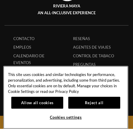
RIVIERA MAYA
AN ALL-INCLUSIVE EXPERIENCE
CONTACTO
RESEÑAS
EMPLEOS
AGENTES DE VIAJES
CALENDARIO DE
CONTROL DE TABACO
EVENTOS
PREGUNTAS
POLÍTICA DE TORMENTA
FRECUENTES
This site uses cookies and similar technologies for performance,
TRANSPORTACIÓN
CÓDIGO ECPAT
personalization, and advertising, including some from third parties.
Only essential cookies are on by default. Manage your choices in
POLÍTICA DE
REGLAMENTO DE
Cookie Settings or read our
Privacy Policy
HURACANES
HUÉSPEDES
Allow all cookies
Reject all
POLÍTICA DE
RESERVA SEGURA
ESTUDIANTES
APP
Cookies settings
SOCIOS
MI RESERVACIÓN
RESERVAR AHORA
COLABORACIONES