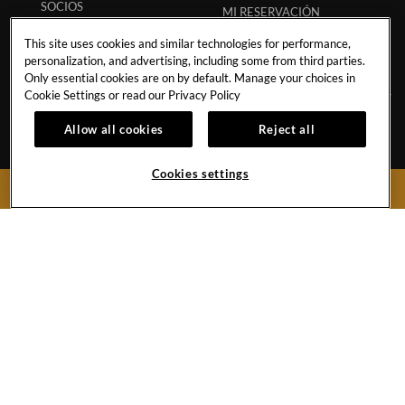
SOCIOS
MI RESERVACIÓN
COLABORACIONES
This site uses cookies and similar technologies for performance,
INFLUENCERS
personalization, and advertising, including some from third parties.
Only essential cookies are on by default. Manage your choices in
Cookie Settings or read our
Privacy Policy
Allow all cookies
Reject all
Km 72, Carretera Cancun-Chetumal
Puerto Aventuras, Riviera Maya,
Quintana Roo
77710
Cookies settings
Mexico
RESERVAR AHORA
Reservas:
1-855-537-4603
Front Desk
+52-984-875-1100
Hard
Hard
Hard
Youtube
Hard
Rock
Rock
Rock
Link
Rock
Hotel
Hotel
Hotel
Hotel
Vallarta
Instagram
Twitter
Tripadvisor
Copyright ©
2026 Hard Rock Cafe International (USA), Inc. All Rights
Facebook
Link
Link
Link
Reserved.