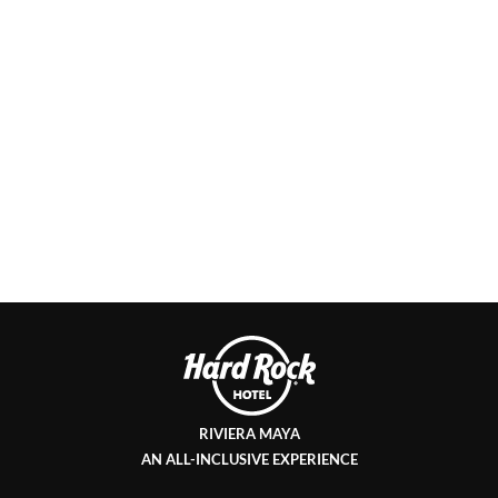
Link
to
Larger
Image
Bowling
Alley
Hard
Rock
Riviera
Maya
RIVIERA MAYA
AN ALL-INCLUSIVE EXPERIENCE