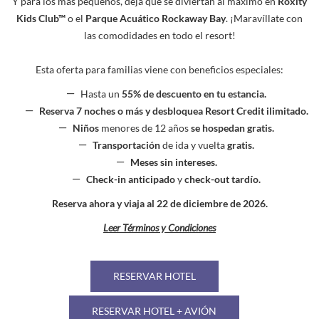
Y para los más pequeños, deja que se diviertan al máximo en
Roxity
Kids Club™
o el
Parque Acuático Rockaway Bay
. ¡Maravíllate con
las comodidades en todo el resort!
Esta oferta para familias viene con beneficios especiales:
Hasta un
55% de descuento en tu estancia.
Reserva 7 noches o más y desbloquea Resort Credit ilimitado.
Niños
menores de 12 años
se hospedan gratis.
Transportación
de ida y vuelta
gratis.
Meses sin intereses.
Check-in anticipado
y
check-out tardío.
Reserva ahora y viaja al 22 de diciembre de 2026.
Leer Términos y Condiciones
RESERVAR HOTEL
RESERVAR HOTEL + AVIÓN