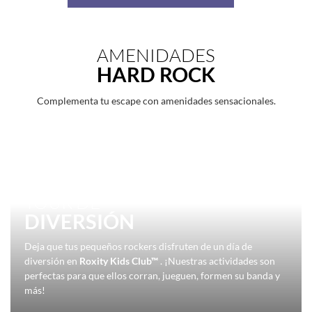
AMENIDADES
HARD ROCK
Complementa tu escape con amenidades sensacionales.
TOUR DE
DIVERSIÓN
Deja que tus pequeños rockers disfruten de un día de
diversión en
Roxity Kids Club™
. ¡Nuestras actividades son
perfectas para que ellos corran, jueguen, formen su banda y
más!