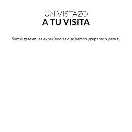
UN VISTAZO
A TU VISITA
Sumérgete en las experiencias que hemos preparado para ti.
Image
Slide1
Link
to
Larger
Image
Hard
Rock
Riviera
Maya
Alberca
Edén