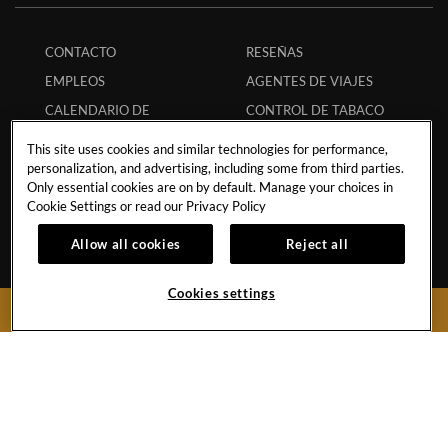
CONTACTO
RESEÑAS
EMPLEOS
AGENTES DE VIAJES
CALENDARIO DE
CONTROL DE TABACO
EVENTOS
PREGUNTAS
This site uses cookies and similar technologies for performance,
POLÍTICA DE TORMENTA
FRECUENTES
personalization, and advertising, including some from third parties.
Only essential cookies are on by default. Manage your choices in
TRANSPORTACIÓN
CÓDIGO ECPAT
Cookie Settings or read our
Privacy Policy
POLÍTICA DE
REGLAMENTO DE
HURACANES
HUÉSPEDES
Allow all cookies
Reject all
POLÍTICA DE
RESERVA SEGURA
Cookies settings
ESTUDIANTES
APP
RESERVAR AHORA
SOCIOS
MI RESERVACIÓN
COLABORACIONES
INFLUENCERS