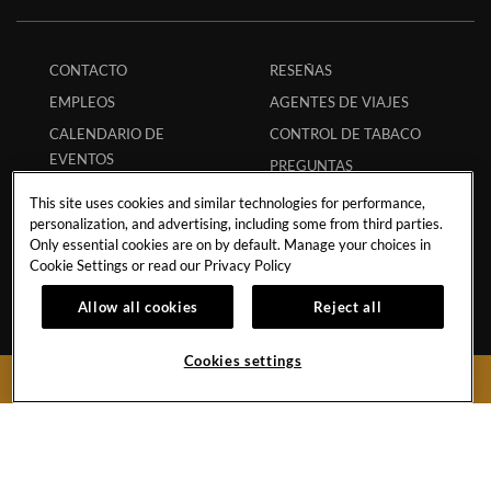
CONTACTO
RESEÑAS
EMPLEOS
AGENTES DE VIAJES
CALENDARIO DE
CONTROL DE TABACO
EVENTOS
PREGUNTAS
POLÍTICA DE TORMENTA
FRECUENTES
This site uses cookies and similar technologies for performance,
TRANSPORTACIÓN
CÓDIGO ECPAT
personalization, and advertising, including some from third parties.
Only essential cookies are on by default. Manage your choices in
POLÍTICA DE
REGLAMENTO DE
Cookie Settings or read our
Privacy Policy
HURACANES
HUÉSPEDES
Allow all cookies
Reject all
POLÍTICA DE
RESERVA SEGURA
ESTUDIANTES
APP
Cookies settings
SOCIOS
MI RESERVACIÓN
RESERVAR AHORA
COLABORACIONES
INFLUENCERS