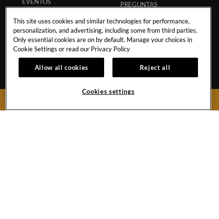
EVENTOS
PREGUNTAS
POLÍTICA DE TORMENTA
FRECUENTES
This site uses cookies and similar technologies for performance,
TRANSPORTACIÓN
CÓDIGO ECPAT
personalization, and advertising, including some from third parties.
Only essential cookies are on by default. Manage your choices in
POLÍTICA DE
REGLAMENTO DE
Cookie Settings or read our
Privacy Policy
HURACANES
HUÉSPEDES
Allow all cookies
Reject all
POLÍTICA DE
RESERVA SEGURA
ESTUDIANTES
APP
Cookies settings
SOCIOS
MI RESERVACIÓN
RESERVAR AHORA
COLABORACIONES
INFLUENCERS
Km 72, Carretera Cancun-Chetumal
Puerto Aventuras, Riviera Maya,
Quintana Roo
77710
Mexico
Reservas:
1-855-537-4603
Front Desk
+52-984-875-1100