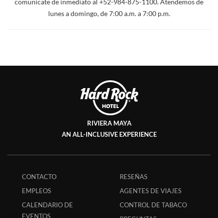
comunícate de inmediato al +52-984-875-1100. Atendemos de
lunes a domingo, de 7:00 a.m. a 7:00 p.m.
RIVIERA MAYA
AN ALL-INCLUSIVE EXPERIENCE
CONTACTO
RESEÑAS
EMPLEOS
AGENTES DE VIAJES
CALENDARIO DE
CONTROL DE TABACO
EVENTOS