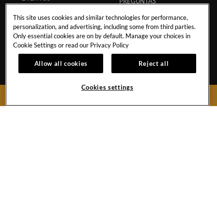
PREGUNTAS
POLÍTICA DE TORMENTA
FRECUENTES
This site uses cookies and similar technologies for performance,
TRANSPORTACIÓN
CÓDIGO ECPAT
personalization, and advertising, including some from third parties.
Only essential cookies are on by default. Manage your choices in
POLÍTICA DE
REGLAMENTO DE
Cookie Settings or read our
Privacy Policy
HURACANES
HUÉSPEDES
Allow all cookies
Reject all
POLÍTICA DE
RESERVA SEGURA
ESTUDIANTES
APP
Cookies settings
SOCIOS
MI RESERVACIÓN
RESERVAR AHORA
COLABORACIONES
INFLUENCERS
Km 72, Carretera Cancun-Chetumal
Puerto Aventuras, Riviera Maya,
Quintana Roo
77710
Mexico
Reservas:
1-855-537-4603
Front Desk
+52-984-875-1100