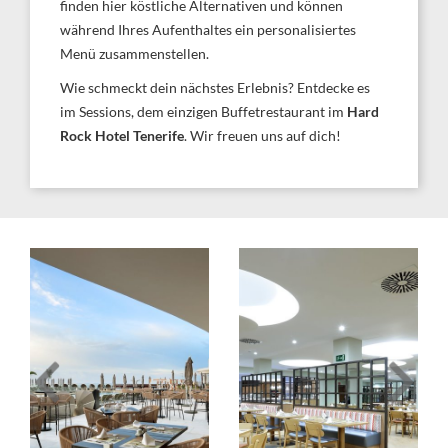
finden hier köstliche Alternativen und können
während Ihres Aufenthaltes ein personalisiertes
Menü zusammenstellen.
Wie schmeckt dein nächstes Erlebnis? Entdecke es
im Sessions, dem einzigen Buffetrestaurant im
Hard
Rock Hotel Tenerife
. Wir freuen uns auf dich!
Image
Image
Slide1
Slide2
Link
Link
to
to
Larger
Larger
Image
Image