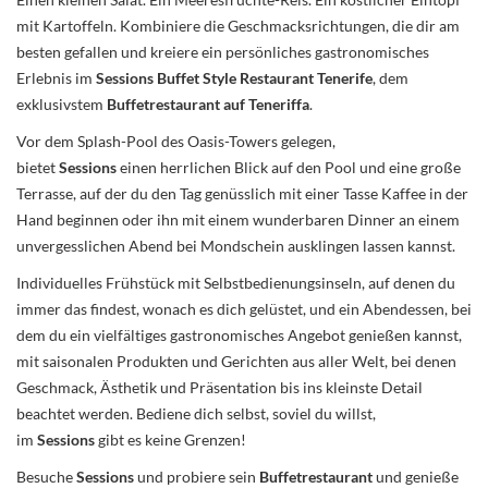
Einen kleinen Salat. Ein Meeresfrüchte-Reis. Ein köstlicher Eintopf
mit Kartoffeln. Kombiniere die Geschmacksrichtungen, die dir am
besten gefallen und kreiere ein persönliches gastronomisches
Erlebnis im
Sessions Buffet Style Restaurant Tenerife
, dem
exklusivstem
Buffetrestaurant auf Teneriffa
.
Vor dem Splash-Pool des Oasis-Towers gelegen,
bietet
Sessions
einen herrlichen Blick auf den Pool und eine große
Terrasse, auf der du den Tag genüsslich mit einer Tasse Kaffee in der
Hand beginnen oder ihn mit einem wunderbaren Dinner an einem
unvergesslichen Abend bei Mondschein ausklingen lassen kannst.
Individuelles Frühstück mit Selbstbedienungsinseln, auf denen du
immer das findest, wonach es dich gelüstet, und ein Abendessen, bei
dem du ein vielfältiges gastronomisches Angebot genießen kannst,
mit saisonalen Produkten und Gerichten aus aller Welt, bei denen
Geschmack, Ästhetik und Präsentation bis ins kleinste Detail
beachtet werden. Bediene dich selbst, soviel du willst,
im
Sessions
gibt es keine Grenzen!
Besuche
Sessions
und probiere sein
Buffetrestaurant
und genieße