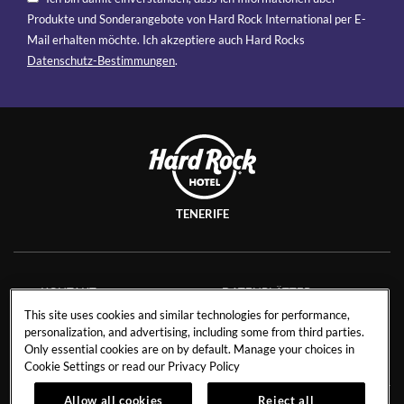
Produkte und Sonderangebote von Hard Rock International per E-
Mail erhalten möchte. Ich akzeptiere auch Hard Rocks
Datenschutz-Bestimmungen
.
TENERIFE
KONTAKT
DATENBLÄTTER
This site uses cookies and similar technologies for performance,
STELLENANGEBOTE
SAVE THE PLANET
personalization, and advertising, including some from third parties.
COOKIE-RICHTLINIEN
Only essential cookies are on by default. Manage your choices in
Cookie Settings or read our
Privacy Policy
Allow all cookies
Reject all