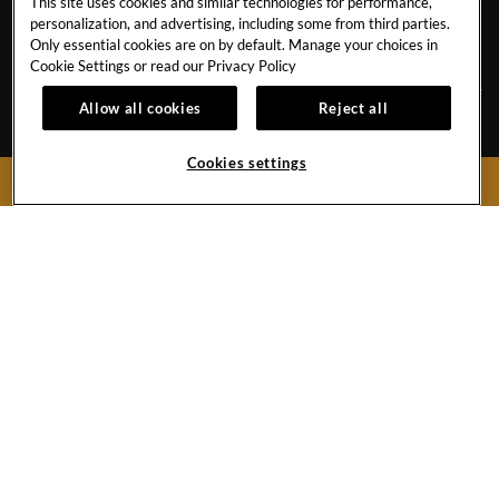
This site uses cookies and similar technologies for performance,
STELLENANGEBOTE
SAVE THE PLANET
personalization, and advertising, including some from third parties.
COOKIE-RICHTLINIEN
Only essential cookies are on by default. Manage your choices in
Cookie Settings or read our
Privacy Policy
Allow all cookies
Reject all
Avenida de Adeje 300, s/n
38678 Playa Paraíso, Adeje,
Tenerife
Cookies settings
BOOK NOW
Spain
Reservierungen:
+34 971 92 76 91
Hotel:
+34 922 74 17 00
Hard
Hard
Hard
Rock
Rock
Rock
Hotel
Hotel
Hotel
Facebook
Twitter
Instagram
Link
Link
Link