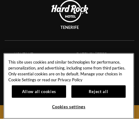
TENERIFE
KONTAKT
DATENBLÄTTER
This site uses cookies and similar technologies for performance,
STELLENANGEBOTE
SAVE THE PLANET
personalization, and advertising, including some from third parties.
COOKIE-RICHTLINIEN
Only essential cookies are on by default. Manage your choices in
Cookie Settings or read our
Privacy Policy
Allow all cookies
Reject all
Avenida de Adeje 300, s/n
38678 Playa Paraíso, Adeje,
Tenerife
Cookies settings
BOOK NOW
Spain
Reservierungen:
+34 971 92 76 91
Hotel:
+34 922 74 17 00