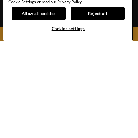
Cookie Settings or read our
Privacy Policy
Allow all cookies
Reject all
TENERIFE
Cookies settings
RESERVAR AHORA
CONTACTO
POLÍTICA DE COOKIES
EMPLEOS/TRABAJO
FICHA TÉCNICA
BLOG DE NOTICIAS
SAVE THE PLANET
Avenida de Adeje 300, s/n
38678 Playa Paraíso,
Adeje, Tenerife
Spain
Reservas:
+34 971 92 76 91
Hotel:
+34 922 74 17 00