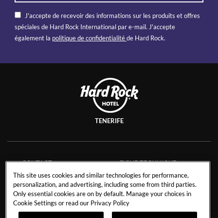
J'accepte de recevoir des informations sur les produits et offres
spéciales de Hard Rock International par e-mail. J'accepte
également la
politique de confidentialité
de Hard Rock.
TENERIFE
CONTACT
FICHE TECHNIQUE
This site uses cookies and similar technologies for performance,
CARRIÈRES
SAVE THE PLANET
personalization, and advertising, including some from third parties.
CONFIDENTIALITÉ
Only essential cookies are on by default. Manage your choices in
Cookie Settings or read our
Privacy Policy