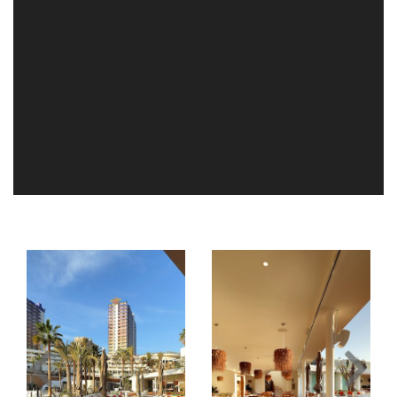
Image
Image
Slide1
Slide2
Link
Link
to
to
Larger
Larger
Image
Image