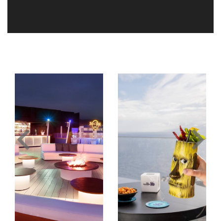
Image
Image
Slide1
Slide2
Link
Link
to
to
Larger
Larger
Image
Image