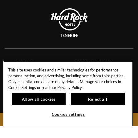
TENERIFE
CONTACT
FICHE TECHNIQUE
This site uses cookies and similar technologies for performance,
CARRIÈRES
SAVE THE PLANET
personalization, and advertising, including some from third parties.
CONFIDENTIALITÉ
Only essential cookies are on by default. Manage your choices in
Cookie Settings or read our
Privacy Policy
Allow all cookies
Reject all
Avenida de Adeje 300, s/n38678 Playa Paraíso,
Tenerife,
Cookies settings
BOOK NOW
Spain
Reservations:
+34 971 92 76 91
Hotel:
+34 922 74 17 00