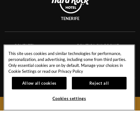
TENERIFE
CONTATTI
POLITICA SUI COOKIE
This site uses cookies and similar technologies for performance,
OPPORTUNITÀ
SCHEDA TECNICA
personalization, and advertising, including some from third parties.
PROFESSIONALI
SAVE THE PLANET
Only essential cookies are on by default. Manage your choices in
Cookie Settings or read our
Privacy Policy
Allow all cookies
Reject all
Avenida de Adeje 300, s/n38678 Playa Paraíso,
Tenerife,
Cookies settings
BOOK NOW
Spain
Prenotazioni:
+34 971 92 76 91
Hotel:
+34 922 74 17 00
Hard
Hard
Hard