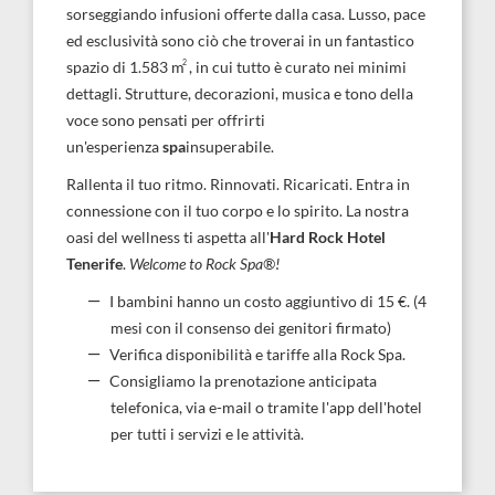
sorseggiando infusioni offerte dalla casa. Lusso, pace
ed esclusività sono ciò che troverai in un fantastico
2
spazio di 1.583 m
, in cui tutto è curato nei minimi
dettagli. Strutture, decorazioni, musica e tono della
voce sono pensati per offrirti
un'esperienza
spa
insuperabile.
Rallenta il tuo ritmo. Rinnovati. Ricaricati. Entra in
connessione con il tuo corpo e lo spirito. La nostra
oasi del wellness ti aspetta all'
Hard Rock Hotel
Tenerife
.
Welcome to Rock Spa®!
I bambini hanno un costo aggiuntivo di 15 €. (4
mesi con il consenso dei genitori firmato)
Verifica disponibilità e tariffe alla Rock Spa.
Consigliamo la prenotazione anticipata
telefonica, via e-mail o tramite l'app dell'hotel
per tutti i servizi e le attività.