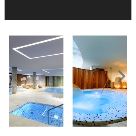
Image
Image
Slide1
Slide2
Link
Link
to
to
Larger
Larger
Image
Image