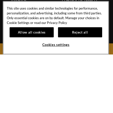
EVENTOS
CONTROL DE TABACO
FILANTROPÍA
PREGUNTAS
This site uses cookies and similar technologies for performance,
personalization, and advertising, including some from third parties.
FRECUENTES
POLÍTICA DE TORMENTA
Only essential cookies are on by default. Manage your choices in
CÓDIGO ECPAT
POLÍTICA DE
Cookie Settings or read our
Privacy Policy
HURACANES
REGLAMENTO DE
Allow all cookies
Reject all
HUÉSPEDES
POLÍTICA DE
ESTUDIANTES
RESERVA SEGURA
Cookies settings
SOCIOS
RESERVAR AHORA
APP
MI RESERVACIÓN
Paseo de los Cocoteros 19, Villa 8
Nuevo Vallarta,
C.P. 63735
Mexico
Reservas:
1-855-537-4580
Hotel:
+52-322-226-8470