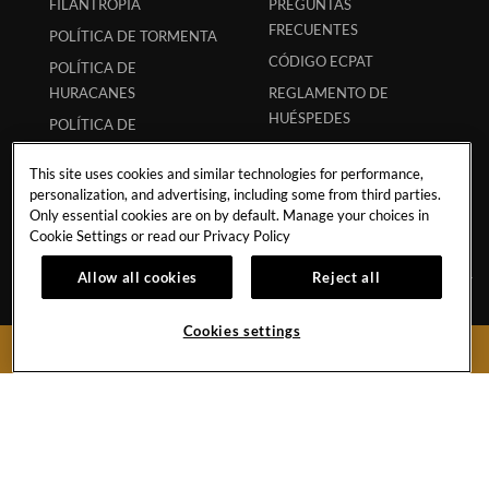
FILANTROPÍA
PREGUNTAS
FRECUENTES
POLÍTICA DE TORMENTA
CÓDIGO ECPAT
POLÍTICA DE
HURACANES
REGLAMENTO DE
HUÉSPEDES
POLÍTICA DE
ESTUDIANTES
RESERVA SEGURA
This site uses cookies and similar technologies for performance,
SOCIOS
APP
personalization, and advertising, including some from third parties.
MI RESERVACIÓN
Only essential cookies are on by default. Manage your choices in
Cookie Settings or read our
Privacy Policy
Allow all cookies
Reject all
Paseo de los Cocoteros 19, Villa 8
Cookies settings
RESERVAR AHORA
Nuevo Vallarta,
C.P. 63735
Mexico
Reservas:
1-855-537-4580
Hotel:
+52-322-226-8470
Hard
Hard
Hard
Youtube
Hard