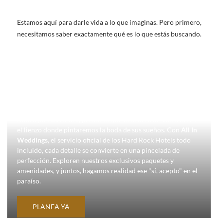
Estamos aquí para darle vida a lo que imaginas. Pero primero,
necesitamos saber exactamente qué es lo que estás buscando.
TU SIGUIENTE CAPÍTULO
INICIA AQUÍ
En ese mágico "sí" que lo cambió todo, vislumbraron un
futuro juntos. Ahora, permitan que la belleza de Vallarta sea
el lienzo donde pintaremos la boda de sus sueños. Con
All In
Weddings
, el servicio oficial de los Hard Rock Hotels todo
incluido, cada detalle se convierte en una pincelada de
perfección. Exploren nuestros exclusivos paquetes y
amenidades, y juntos, hagamos realidad ese "sí, acepto" en el
paraíso.
PLANEA YA