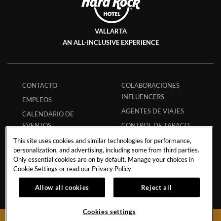
VALLARTA
AN ALL-INCLUSIVE EXPERIENCE
CONTACTO
COLABORACIONES
INFLUENCERS
EMPLEOS
AGENTES DE VIAJES
CALENDARIO DE
EVENTOS
CONTROL DE TABACO
FILANTROPÍA
PREGUNTAS
This site uses cookies and similar technologies for performance,
personalization, and advertising, including some from third parties.
FRECUENTES
POLÍTICA DE TORMENTA
Only essential cookies are on by default. Manage your choices in
CÓDIGO ECPAT
POLÍTICA DE
Cookie Settings or read our
Privacy Policy
HURACANES
REGLAMENTO DE
Allow all cookies
Reject all
HUÉSPEDES
POLÍTICA DE
ESTUDIANTES
RESERVA SEGURA
Cookies settings
SOCIOS
RESERVAR AHORA
APP