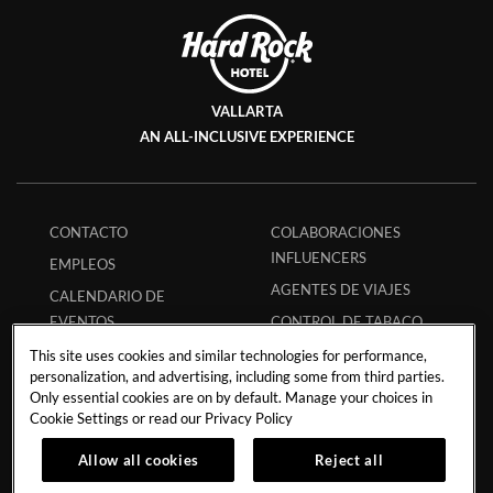
VALLARTA
AN ALL-INCLUSIVE EXPERIENCE
CONTACTO
COLABORACIONES
INFLUENCERS
EMPLEOS
AGENTES DE VIAJES
CALENDARIO DE
EVENTOS
CONTROL DE TABACO
FILANTROPÍA
PREGUNTAS
This site uses cookies and similar technologies for performance,
personalization, and advertising, including some from third parties.
FRECUENTES
POLÍTICA DE TORMENTA
Only essential cookies are on by default. Manage your choices in
CÓDIGO ECPAT
POLÍTICA DE
Cookie Settings or read our
Privacy Policy
HURACANES
REGLAMENTO DE
Allow all cookies
Reject all
HUÉSPEDES
POLÍTICA DE