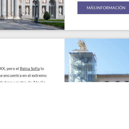
MÁS INFORMACIÓN
 XX, pero el
Reina Sofía
lo
 se encuentra en el extremo
 de tren y metro de Atocha.
de sus obras más célebres, y
 3.0