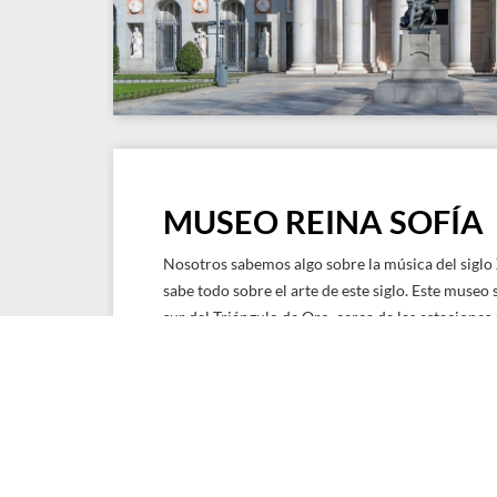
MUSEO REINA SOFÍA
Nosotros sabemos algo sobre la música del siglo
sabe todo sobre el arte de este siglo. Este museo
sur del Triángulo de Oro, cerca de las estaciones
Aquí podrás admirar el Guernica de Picasso, una 
los cuadros de Dalí, Miró y Gris.
Image by Museoreinasofia - Own work, CC BY-SA
MÁS INFORMACIÓN