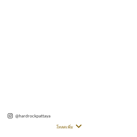
Instagram
Instagram
Post
Post
@hardrockpattaya
โหลดเพิ่ม