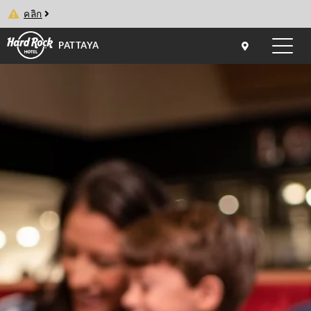
คลิก
PATTAYA
Toggle
naviga