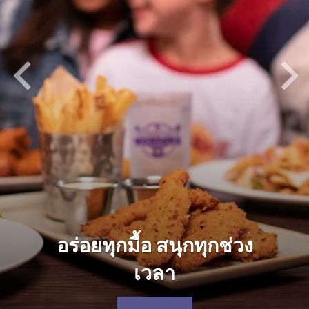
ื้อ สนุกทุกช่วง
เวลา
SUMM