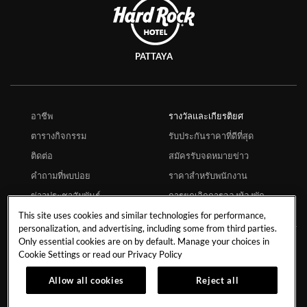
PATTAYA
อาชีพ
รางวัลและเกียรติยศ
ตารางกิจกรรม
รับประกันราคาที่ดีที่สุด
ติดต่อ
สมัครรับจดหมายข่าว
คำถามที่พบบ่อย
ราคาสำหรับพนักงาน
ข่าวประชาสัมพันธ์
การยกเลิกการจองห้องพัก
This site uses cookies and similar technologies for performance,
personalization, and advertising, including some from third parties.
Only essential cookies are on by default. Manage your choices in
Cookie Settings or read our
Privacy Policy
429 หมู่ 9 ถนนเลียบหาดพัทยา
ชลบุรี,
20150
Allow all cookies
Reject all
Thailand
โทรศัพท์:
+66 38 428755-9