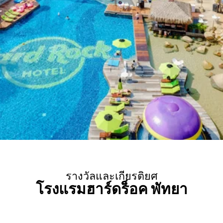
รางวัลและเกียรติยศ
โรงแรมฮาร์ดร็อค พัทยา