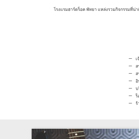
โรงแรมฮาร์ดร็อค พัทยา แหล่งรวมกิจกรรมที่น่า
เจ
สร
สร
อิ
บร
ร็
ร้