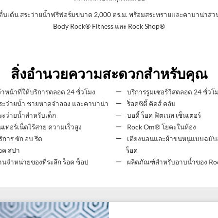
ตื่นเต้น สระว่ายน้ำฟรีฟอร์มขนาด 2,000 ตร.ม. พร้อมสระทรายและคาบาน่าส่ว
Body Rock® Fitness และ Rock Shop®
สิ่งอำนวยความสะดวกสำหรับคุณ
้าหน้าที่ให้บริการตลอด 24 ชั่วโมง
บริการรูมเซอร์วิสตลอด 24 ชั่วโ
ะว่ายน้ำ ชายหาดจำลอง และคาบาน่า
ร็อคซิตี้ คิดส์ คลับ
ะว่ายน้ำสำหรับเด็ก
บอดี้ ร็อค ฟิตเนส เซ็นเตอร์
นเทอร์เน็ตไร้สาย ความเร็วสูง
Rock Om® โยคะในห้อง
ิการ ซัก อบ รีด
เตียงนอนและผ้าขนหนูแบบฉบับ
อค สปา
ร็อค
านจำหน่ายของที่ระลึก ร็อค ช็อป
ผลิตภัณฑ์สำหรับอาบน้ำของ Ro