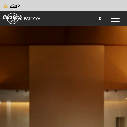
คลิก
PATTAYA
Toggle
naviga