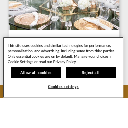
ELIGE EL LUGAR
This site uses cookies and similar technologies for performance,
DE TU BODA
personalization, and advertising, including some from third parties.
Only essential cookies are on by default. Manage your choices in
Salón Harmony | 1,627 m2
Cookie Settings or read our
Privacy Policy
Salón Beat | 445 m2
Allow all cookies
Reject all
Sala de juntas Jam | 90 m2
Terraza de la Serenata | 784 m2
Cookies settings
RESERVAR AHORA
MÁS DETALLES