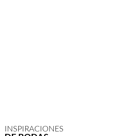
Link
to
Larger
Item
Photo
ListItemCarouselImage5
INSPIRACIONES