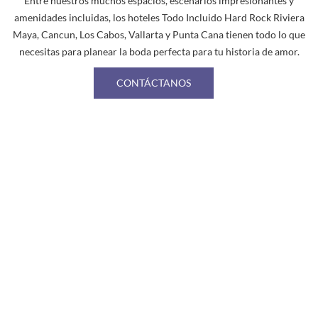
Entre nuestros muchos espacios, escenarios impresionantes y
amenidades incluidas, los hoteles Todo Incluido Hard Rock Riviera
Maya, Cancun, Los Cabos, Vallarta y Punta Cana tienen todo lo que
necesitas para planear la boda perfecta para tu historia de amor.
CONTÁCTANOS
Link
to
Larger
Item
Photo
ListItemCarouselImage1