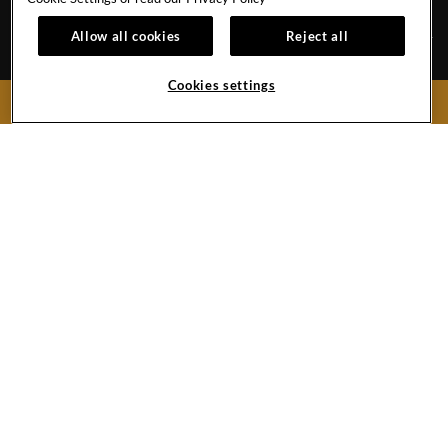
Allow all cookies
Reject all
INFORMATIONSBLATT
KARRIERE
Cookies settings
JETZT BUCHEN
VERANSTALTUNGSKALENDER
FOTOGALERIE
KONTAKT
SAVE THE PLANET
Urb. Nueva Andalucía, s/n
29660 Marbella, Málaga,
Reservierungen:
0034 951 55 20 50
Hotel:
0034 952 81 20 00
Hard
Hard
Hard
Rock
Rock
Rock
Hotel
Hotel
Hotel