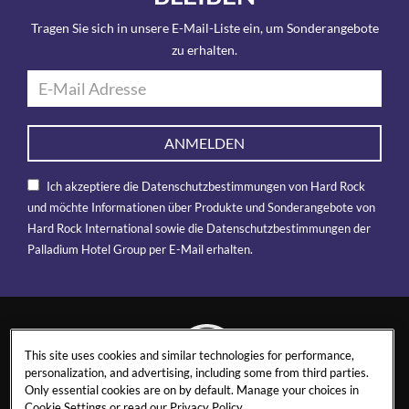
Tragen Sie sich in unsere E-Mail-Liste ein, um Sonderangebote
zu erhalten.
ANMELDEN
Ich akzeptiere die Datenschutzbestimmungen von Hard Rock
und möchte Informationen über Produkte und Sonderangebote von
Hard Rock International sowie die Datenschutzbestimmungen der
Palladium Hotel Group per E-Mail erhalten.
This site uses cookies and similar technologies for performance,
personalization, and advertising, including some from third parties.
Only essential cookies are on by default. Manage your choices in
MARBELLA
Cookie Settings or read our
Privacy Policy