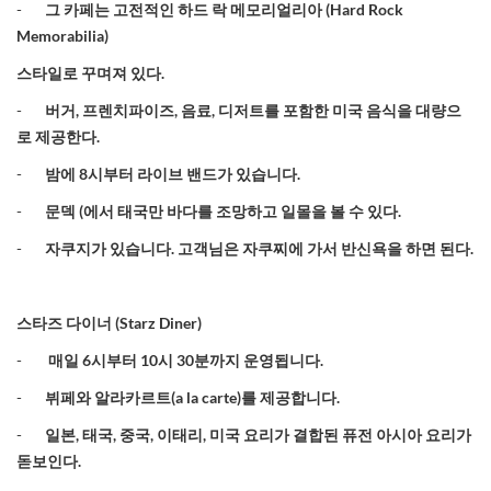
-
그 카페는 고전적인 하드 락 메모리얼리아
(Hard Rock
Memorabilia)
스타일로 꾸며져 있다
.
-
버거
,
프렌치파이즈
,
음료
,
디저트를 포함한 미국 음식을 대량으
로 제공한다
.
-
밤에
8
시부터
라이브
밴드가
있습니다
.
-
문덱
(
에서 태국만 바다를 조망하고 일몰을 볼 수 있다
.
-
자쿠지가 있습니다
.
고객님은 자쿠찌에 가서 반신욕을 하면 된다
.
스타즈
다이너
(Starz Diner)
-
매일
6
시부터
10
시
30
분까지
운영됩니다
.
-
뷔페와 알라카르트
(a la carte)
를 제공합니다
.
-
일본
,
태국
,
중국
,
이태리
,
미국 요리가 결합된 퓨전 아시아 요리가
돋보인다
.