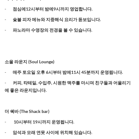
-
점심에
12
시부터
밤에
9
시까지
영업합니다
.
-
숯불
피자
메뉴와
지중해식
요리가
돋보입니다
.
-
파노라마
수영장의
전경을
볼
수
있
습니다
.
소울
라운지
(Soul Lounge)
-
매주
토요일
오후
6
시부터
밤에
11
시
45
분까지
운영됩니다
.
-
커피
,
칵테일
,
수입주
,
시원한 맥주를 마시며 친구들과 어울리기
에 좋은 라운지입니다
.
더
쉑바
(The Shack bar)
-
10
시부터
19
시까지 운영됩니다
.
-
암석과 모래 연못 사이에 위치해 있습니다
.