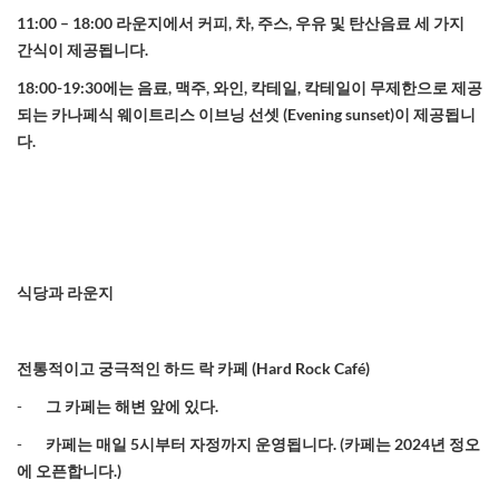
11:00 – 18:00
라운지에서 커피
,
차
,
주스
,
우유 및 탄산음료 세 가지
간식이 제공됩니다
.
18:00-19:30
에는 음료
,
맥주
,
와인
,
칵테일
,
칵테일이 무제한으로 제공
되는 카나페식 웨이트리스 이브닝 선셋
(Evening sunset)
이 제공됩니
다
.
식당과
라운지
전통적이고
궁극적인
하드 락
카페
(
Hard Rock Café)
-
그 카페는 해변 앞에 있다
.
-
카페는 매일
5
시부터 자정까지 운영됩니다
. (
카페는
2024
년 정오
에 오픈합니다
.)