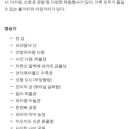
시, 다이빙, 산호초 관람 등 다양한 체험행사가 있다. 가족 모두가 즐길
수 있는 볼거리와 야경거리가 있다.
명승지
란 섬
프라땀낙 산
얀쌍와라람 사원
시안 사원, 박물관
치짠산 절벽에 새겨진 금불상
언더워터월드 수족관
모형 도시 (무앙짬렁)
진리의 성 (쁘라샅 샅짜탐)
립리 박물관
유리병 미술관
힌란삐 공원
파타야 악어 농장
카오카오 오픈 동물원
사이팁 나비 공원