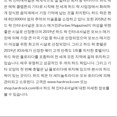
드 락 인터내셔널은 세계적으로 잘 알려진 회사 중 하나이다. 하드 락
은 에릭 클랩튼의 기타로 시작해 전 세계 하드 락 사업장에서 화려하
게 장식된 음악계에서 가장 기억에 남는 것을 차지한다. 하드 락은 현
재 8만3000여 점의 추억의 미술품을 소장하고 있다. 또한 2018년 하
드 락 인터내셔널은 포브스 매거진(Forbes Magazine)이 여성을 위한
좋은 시설로 선정했으며 2019년 하드 락 인터내셔널은 포브스 매거
진에 의해 가장 큰 미국 기업 중 하나로 선정되었으며 포브스 매거진
이 여성을 위한 최고의 시설로 선정되었다. 그리고 하드 락 호텔은
2019년 JD파워가 선정한 북미 고객 만족도 1위를 차지한 호텔이다.
하드 락은 플로리다를 포함하여 전 세계 모든 지역에 걸쳐 위치하고
있습니다. 매우 유명하고 성공적인 두 개의 하드 락입니다. 그리고 기
타 모양의 첫 번째 호텔은 남 플로리다에 위치해 있으며 본사의 하드
락이 있는 곳이다. 하드 락은 더 세미놀트라이브 오브 로리다에 의해
관리되고 소유된다. 고객은 www.hardrock.com 또는
shop.hardrock.com에서 하드 락 인터내셔널에 대한 자세한 정보를
볼 수 있습니다.