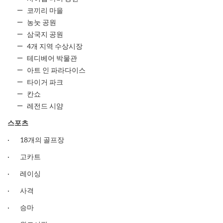
코끼리 마을
농눗 공원
삼국지 공원
4개 지역 수상시장
테디베어 박물관
아트 인 파라다이스
타이거 파크
칸쇼
레전드 시얌
스포츠
· 18개의 골프장
· 고카트
· 레이싱
· 사격
· 승마