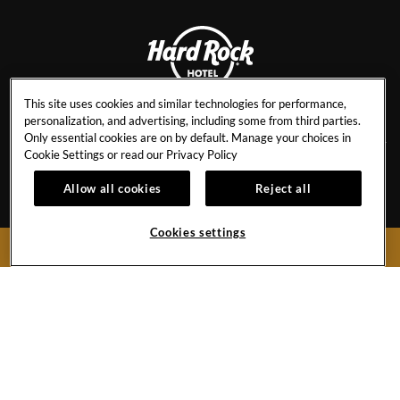
This site uses cookies and similar technologies for performance,
PATTAYA
personalization, and advertising, including some from third parties.
Only essential cookies are on by default. Manage your choices in
Cookie Settings or read our
Privacy Policy
CAREERS
AWARDS & ACCOLADES
Allow all cookies
Reject all
EVENT CALENDAR
BEST RATE GUARANTEE
Cookies settings
CONTACT
NEWSLETTER SIGN UP
BOOK NOW
FAQ
HR STAFF RATES
PRESS & MEDIA
CANCEL RESERVATION
429 Moo 9, Pattaya Beach Road
Chonburi,
20150