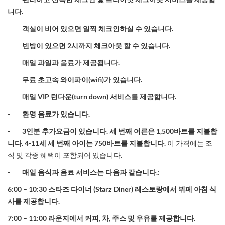
니다
.
-
객실이 비어 있으면 일찍 체크인하실 수 있습니다
.
-
빈방이 있으면
2
시까지 체크아웃 할 수 있습니다
.
-
매일 과일과 음료가 제공됩니다
.
-
무료 초고속 와이파이
(wifi)
가 있습니다
.
-
매일
VIP
턴다운
(turn down)
서비스를 제공합니다
.
-
환영 음료가 있습니다
.
-
3
인분 추가요금이 있습니다
.
세 번째 어른은
1,500
바트를 지불합
니다
.
4-11
세 세 번째 아이는
750
바트를 지불합니다
.
이 가격에는 조
식 및 각종 혜택이 포함되어 있습니다.
-
매일 음식과 음료 서비스는 다음과 같습니다
.:
6:00 – 10:30
스타즈 다이너
(Starz Diner)
레스토랑에서 뷔페 아침 식
사를 제공합니다
.
7:00 – 11:00
라운지에서 커피
,
차
,
주스 및 우유를 제공합니다
.