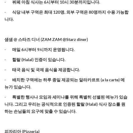
-
뷔페 아침 식사는
6
시부터
10
시
30
분까지입니다
.
-
식당 내부 구역은 최대
120
명
,
외부 구역은
80
명까지 수용 가능합
니다
.
샘샘
@
스타즈 디너
(ZAM ZAM @Starz diner)
-
매일
6
시부터
9
시까지 운영됩니다
.
-
할랄
(
Halal)
인증이 있습니다
.
-
태국
음식
및
국제
음식을
제공합니다
.
-
배치한
구역에는
하루
종일
제공되는
알라카르트
(a la carte)
메
뉴가
있습니다
.
-
특별한
행사나
모임과
세미나를
위해
특별히
선별된
메뉴가
있습
니다
.
그리고
우리는
공식적으로
인증된
할랄
(
Halal)
식사
장소를
원
하는
손님들의
요구에
맞출
수
있습니다
.
피자리아
(Pizzeria)