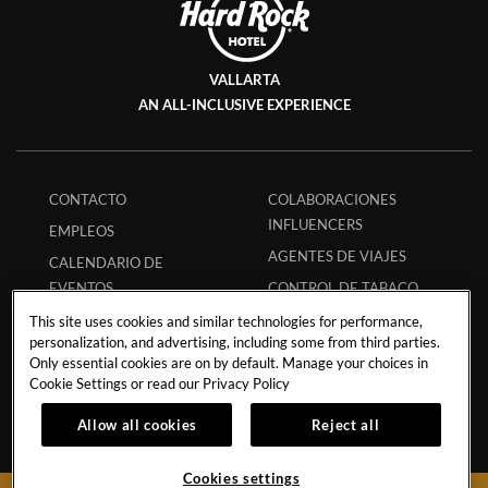
VALLARTA
AN ALL-INCLUSIVE EXPERIENCE
CONTACTO
COLABORACIONES
INFLUENCERS
EMPLEOS
AGENTES DE VIAJES
CALENDARIO DE
EVENTOS
CONTROL DE TABACO
FILANTROPÍA
PREGUNTAS
This site uses cookies and similar technologies for performance,
personalization, and advertising, including some from third parties.
FRECUENTES
POLÍTICA DE TORMENTA
Only essential cookies are on by default. Manage your choices in
CÓDIGO ECPAT
POLÍTICA DE
Cookie Settings or read our
Privacy Policy
HURACANES
REGLAMENTO DE
Allow all cookies
Reject all
HUÉSPEDES
POLÍTICA DE
ESTUDIANTES
RESERVA SEGURA
Cookies settings